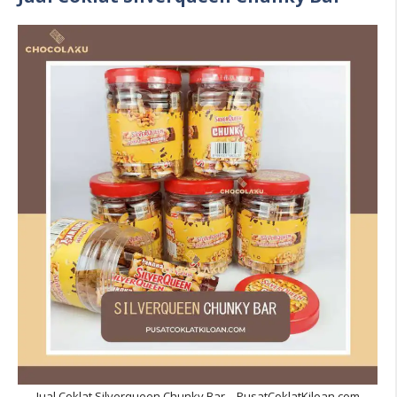
Jual Coklat Silverqueen Chunky Bar – PusatCoklatKiloan.com