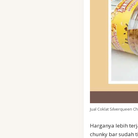
Jual Coklat Silverqueen C
Harganya lebih ter
chunky bar sudah t