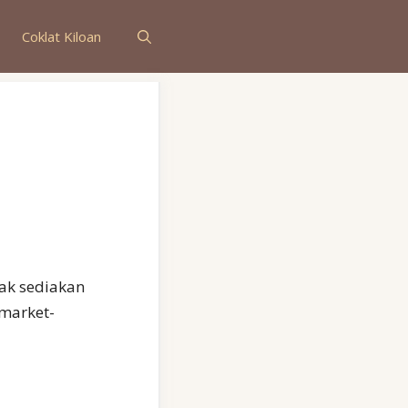
Coklat Kiloan
yak sediakan
rmarket-