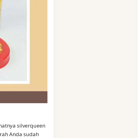
matnya silverqueen
urah Anda sudah