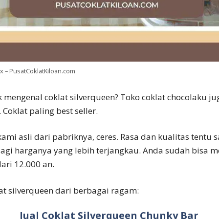
ox – PusatCoklatKiloan.com
k mengenal coklat silverqueen? Toko coklat chocolaku ju
 Coklat paling best seller.
kami asli dari pabriknya, ceres. Rasa dan kualitas tentu s
lagi harganya yang lebih terjangkau. Anda sudah bisa 
ari 12.000 an.
at silverqueen dari berbagai ragam:
Jual Coklat Silverqueen Chunky Bar