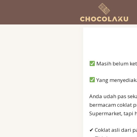
Langsung
ke
isi
Masih belum ket
Yang menyediaka
Anda udah pas seka
bermacam coklat pr
Supermarket, tapi 
✔ Coklat asli dari p