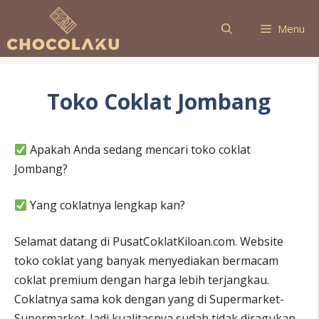
Langsung
ke
Menu
isi
Toko Coklat Jombang
Apakah Anda sedang mencari toko coklat
Jombang?
Yang coklatnya lengkap kan?
Selamat datang di PusatCoklatKiloan.com. Website
toko coklat yang banyak menyediakan bermacam
coklat premium dengan harga lebih terjangkau.
Coklatnya sama kok dengan yang di Supermarket-
Supermarket. Jadi kualitasnya sudah tidak diragukan