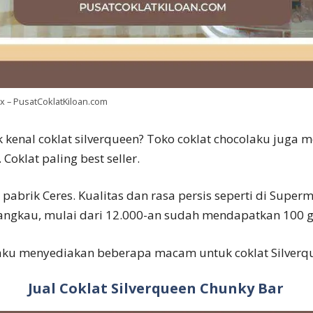
ox – PusatCoklatKiloan.com
k kenal coklat silverqueen? Toko coklat chocolaku juga 
 Coklat paling best seller.
 pabrik Ceres. Kualitas dan rasa persis seperti di Supe
jangkau, mulai dari 12.000-an sudah mendapatkan 100 gr
aku menyediakan beberapa macam untuk coklat Silverqu
Jual Coklat Silverqueen Chunky Bar