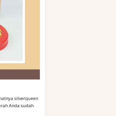
matnya silverqueen
murah Anda sudah