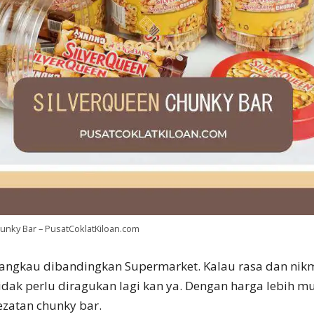
hunky Bar – PusatCoklatKiloan.com
jangkau dibandingkan Supermarket. Kalau rasa dan nik
idak perlu diragukan lagi kan ya. Dengan harga lebih 
ezatan chunky bar.