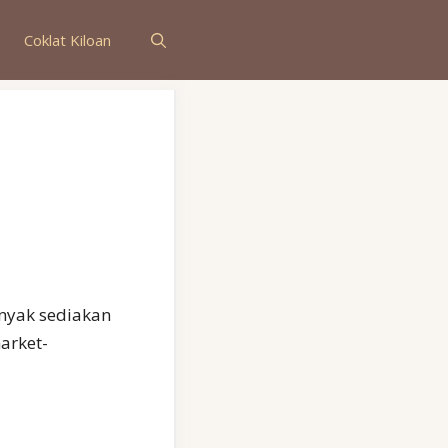
Coklat Kiloan
anyak sediakan
arket-