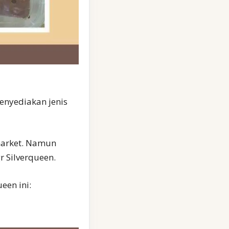
menyediakan jenis
rmarket. Namun
 Silverqueen.
een ini: