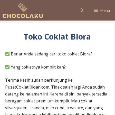
Langsung
ke
Menu
isi
Toko Coklat Blora
Benar Anda sedang cari toko coklat Blora?
Yang coklatnya komplit kan?
Terima kasih sudah berkunjung ke
PusatCoklatKiloan.com. Tidak salah lagi Anda sudah
datang ke halaman ini. Karena di sini banyak tersedia
beragam coklat premium komplit. Mau coklat
silverqueen, scandia, milo cube, treasure, dan yang
lain ada. Harganya lebih terjangkau dibandingkan di