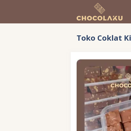
Langsung
ke
isi
Toko Coklat K