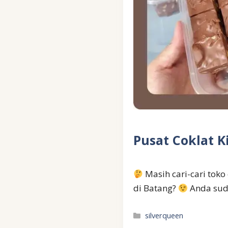
Pusat Coklat K
Masih cari-cari toko
di Batang?
Anda sud
Kategori
silverqueen