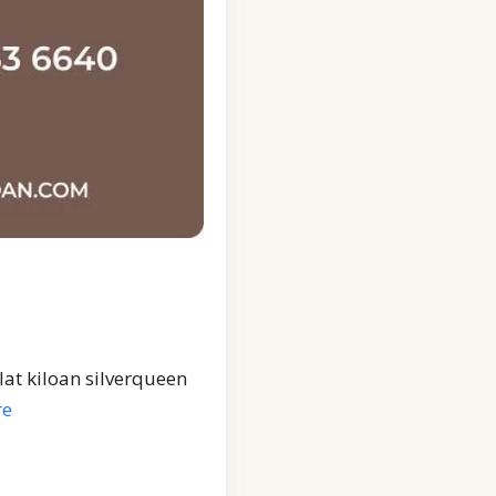
at kiloan silverqueen
re