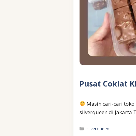
Pusat Coklat K
Masih cari-cari toko
silverqueen di Jakarta
Kategori
silverqueen