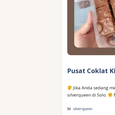
Pusat Coklat K
Jika Anda sedang men
silverqueen di Solo.
Kategori
silverqueen