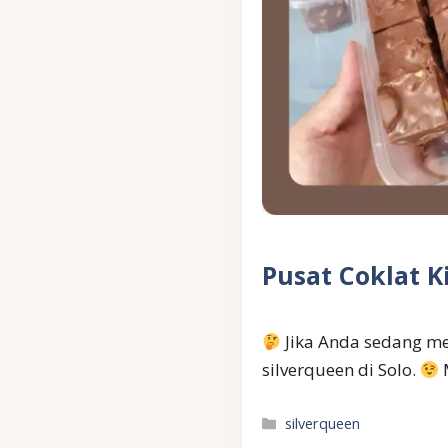
Pusat Coklat K
Jika Anda sedang men
silverqueen di Solo.
Kategori
silverqueen