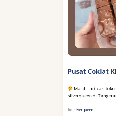
Pusat Coklat 
Masih cari-cari toko
silverqueen di Tanger
Kategori
silverqueen