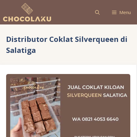
Langsung
ke
Menu
isi
Distributor Coklat Silverqueen di
Salatiga