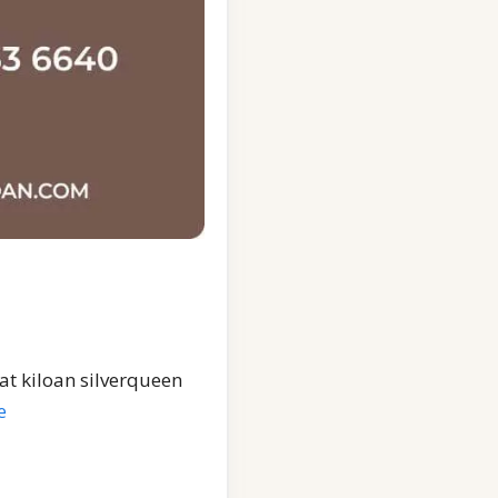
at kiloan silverqueen
e