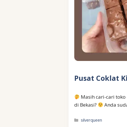
Pusat Coklat K
Masih cari-cari toko
di Bekasi?
Anda suda
Kategori
silverqueen