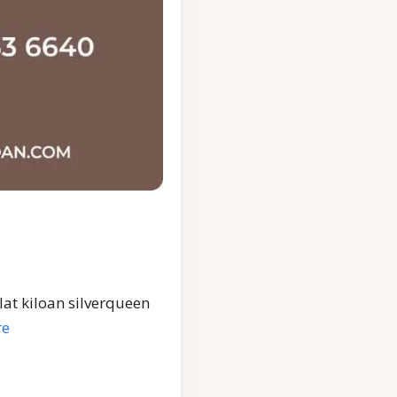
at kiloan silverqueen
re