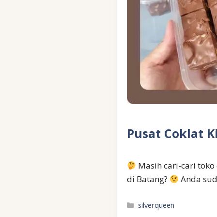
Pusat Coklat K
Masih cari-cari toko
di Batang?
Anda sud
Kategori
silverqueen