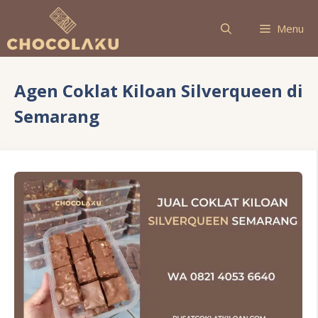
Langsung
ke
Menu
isi
Agen Coklat Kiloan Silverqueen di
Semarang